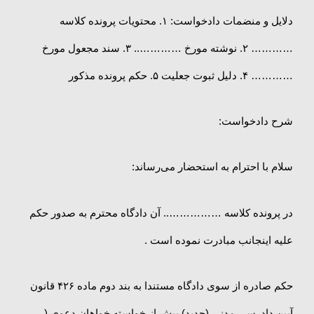
دلایل و منضمات دادخواست: ۱. محتویات پرونده کلاسه
………… ۲. نوشته مورخ ………….. ۳. سند مجعول مورخ
………… ۴. دلیل ثبوت جعلیت ۵. حکم پرونده مذکور
شرح دادخواست:
سلام با احترام به استحضار می‌رساند:
در پرونده کلاسه …………….. آن دادگاه محترم به صدور حکم
علیه اینجانب مبادرت نموده است .
حکم صادره از سوی دادگاه مستندا به بند دوم ماده ۴۲۶ قانون
آیین دادرسی مدنی (جدید) بیش از خواسته خواهان دعوی (